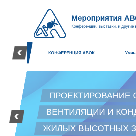
Мероприятия АВ
Конференции, выставки, и другие
КОНФЕРЕНЦИЯ АВОК
Умны
День проектировщика Круглый
СИС
ехнологии,
стол Современные тенденции
ГОРЯ
пасный
стандартизации и
ЖИЛ
будущих
проектирования инженерного
ЗДА
оборудования
РЕШЕ
ПРОЕКТИРОВАНИЕ 
ол
Очная конференция АВОК
Очн
ВЕНТИЛЯЦИИ И КО
ЖИЛЫХ ВЫСОТНЫХ 