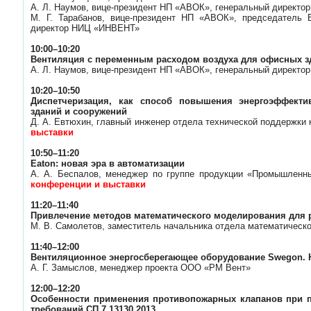
А. Л. Наумов, вице-президент НП «АВОК», генеральный дирек
М. Г. Тарабанов, вице-президент НП «АВОК», председатель 
директор НИЦ «ИНВЕНТ»
10:00–10:20
Вентиляция с переменным расходом воздуха для офисных з
А. Л. Наумов, вице-президент НП «АВОК», генеральный дирек
10:20–10:50
Диспетчеризация, как способ повышения энергоэффекти
зданий и сооружений
Д. А. Евтюхин, главный инженер отдела технической поддержки 
выставки
10:50–11:20
Eaton: новая эра в автоматизации
А. А. Беспалов, менеджер по группе продукции «Промышленн
конференции и выставки
11:20–11:40
Привлечение методов математического моделирования для
М. В. Самолетов, заместитель начальника отдела математич
11:40–12:00
Вентиляционное энергосберегающее оборудование Swegon. 
А. Г. Замыслов, менеджер проекта ООО «РМ Вент»
12:00–12:20
Особенности применения противопожарных клапанов при п
требований СП 7.13130.2013