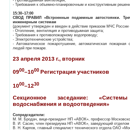
- Противодымная вентиляция;
- Требования к объемно-планировочным и конструктивным решен
15:30–17:00
СВОД ПРАВИЛ «Встроенные подземные автостоянки. Треб
инженерным системам
(документ утвержден и введен в действие приказом МЧС России 
- Отопление, вентиляция и противодымная защита;
- Требования к противопожарному водопроводу;
- Электротехнические устройства;
- Автоматическое пожаротушение, автоматическая пожарная 
людей при пожаре.
23 апреля 2013 г., вторник
00
00
09
–10
Регистрация участников
00
30
10
–12
Секционное заседание: «Системы 
водоснабжения и водоотведения»
Сопредседатели:
М. М. Бродач, вице-президент НП «АВОК», профессор Московско
В. И. Сасин, член президиума НП «АВОК», заведующий отдело
В. Н. Карпов, главный специалист технического отдела ОАО «Мо