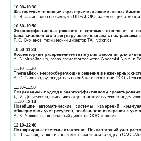
10:00–10:30
Фактические тепловые характеристики алюминиевых бимета
В. И. Сасин, член президиума НП «АВОК», заведующий отдело
10:30–10:50
Энергоэффективные решения в системах отопления и те
балансировочного и регулирующего клапана с настраиваемы
Р. С. Курчанов, технический директор TA Hydronics
10:50–11:20
Коллекторные распределительные узлы Giacomini для индив
А. А. Михайленко, глава представительства Giacomini S.p.A. в Р
11:10–11:30
Thermaflex - энергосберегающие решения в инженерных сист
А. С. Салахов, руководитель по работе с проектами ООО «Терм
11:30–11:50
Современный подход к энергоэффективному проектирован
Д. М. Денисихина, начальник отдела математического модел
11:50–12:10
Новейшие автоматические системы измерений коммун
общедомовой учет ресурсов, особенности измерения и учета
А. В. Алексеев, генеральный директор ООО «Техем»
12:10–12:40
Поквартирные системы отопления. Поквартирный учет расхо
В. Н. Карпов, главный специалист технического отдела ОАО «Мо