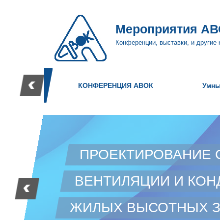
Мероприятия АВ
Конференции, выставки, и другие
КОНФЕРЕНЦИЯ АВОК
Умны
День проектировщика Круглый
СИС
ехнологии,
стол Современные тенденции
ГОРЯ
пасный
стандартизации и
ЖИЛ
будущих
проектирования инженерного
ЗДА
оборудования
РЕШЕ
ПРОЕКТИРОВАНИЕ 
ол
Очная конференция АВОК
Очн
ВЕНТИЛЯЦИИ И КО
ЖИЛЫХ ВЫСОТНЫХ 