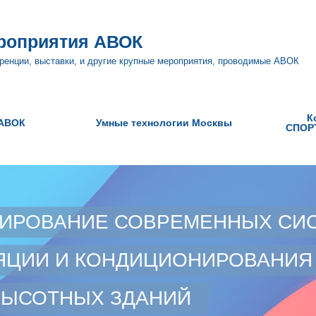
роприятия АВОК
ренции, выставки, и другие крупные мероприятия, проводимые АВОК
К
АВОК
Умные технологии Москвы
СПОР
а Круглый
СИСТЕМЫ ОТОПЛЕНИЯ И
Конфе
тенденции
ГОРЯЧЕГО ВОДОСНАБЖЕНИЯ
деловой
и и
ЖИЛЫХ И ОБЩЕСТВЕННЫХ
строи
енерного
ЗДАНИЙ – ЭФФЕКТИВНЫЕ
ия
РЕШЕНИЯ И НОВЫЕ ТРЕНДЫ
ИРОВАНИЕ СОВРЕМЕННЫХ СИ
ия АВОК
Очная конференция АВОК
ЯЦИИ И КОНДИЦИОНИРОВАНИЯ
ВЫСОТНЫХ ЗДАНИЙ