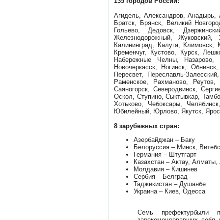
135 городов России:
Агидель, Александров, Анадырь, 
Братск, Брянск, Великий Новгоро
Гольево, Дедовск, Дзержински
Железнодорожный, Жуковский, З
Калининград, Калуга, Климовск, 
Кременчуг, Кустово, Курск, Леш
Набережные Челны, Назарово, 
Новочеркасск, Ногинск, Обнинск
Пересвет, Переславль-Залесский
Раменское, Рахманово, Реутов, 
Саяногорск, Северодвинск, Серг
Оскол, Ступино, Сыктывкар, Тамбо
Хотьково, Чебоксары, Челябинск
Юбилейный, Юрлово, Якутск, Яро
8 зарубежных стран:
Азербайджан – Баку
Белоруссия – Минск, Витебс
Германия – Штутгарт
Казахстан – Актау, Алматы,
Молдавия – Кишинев
Сербия – Белград
Таджикистан – Душанбе
Украина – Киев, Одесса
Семь префектурбыли п
зарекомендовавших себя 