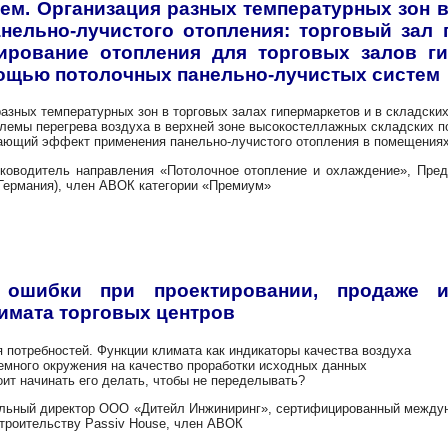
сем. Организация разных температурных зон 
ельно-лучистого отопления: торговый зал 
тирование отопления для торговых залов г
ощью потолочных панельно-лучистых систем
 температурных зон в торговых залах гипермаркетов и в складски
перегрева воздуха в верхней зоне высокостеллажных складских п
 эффект применения панельно-лучистого отопления в помещениях
уководитель направления «Потолочное отопление и охлаждение», Пре
Германия), член АВОК категории «Премиум»
 ошибки при проектировании, продаже и
имата торговых центров
ебностей. Функции климата как индикаторы качества воздуха
о окружения на качество проработки исходных данных
начинать его делать, чтобы не переделывать?
альный директор ООО «Дитейл Инжиниринг», сертифицированный между
троительству Passiv House, член АВОК