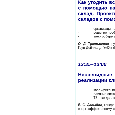
Как угодить в
с помощью пан
склад. Проек
складов с пом
- организация разных
- решение проблемы 
- энергосберегающий
О. Д. Третьякова
, р
Груп Дойчланд ГмбХ» (
12:35–13:00
Неочевидные
реализации кл
- квалификация потр
- влияние системног
- ТЗ – когда стоит 
Е. С. Давыдов
, генер
энергоэффективному с