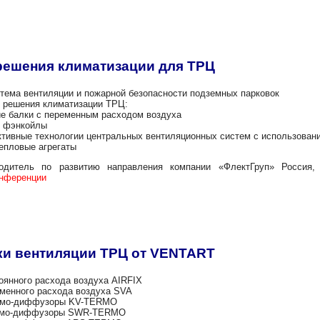
решения климатизации для ТРЦ
вентиляции и пожарной безопасности подземных парковок
ения климатизации ТРЦ:
ки с переменным расходом воздуха
энкойлы
 технологии центральных вентиляционных систем с использование
овые агрегаты
водитель по развитию направления компании «ФлектГруп» Россия,
онференции
ки вентиляции ТРЦ от VENTART
ого расхода воздуха AIRFIX
ного расхода воздуха SVA
-диффузоры KV-TERMO
-диффузоры SWR-TERMO