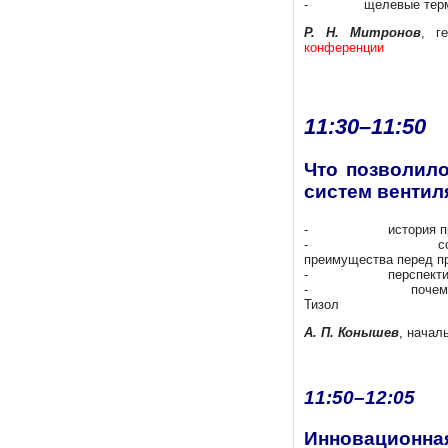
- щелевые термо-
Р. Н. Митронов
, г
конференции
11:30–11:5
Что позволило
систем вентил
- история производс
- современная лин
преимущества перед пр
- перспективы 
- почему потребите
Тизол
А. П. Конышев
, начал
11:50–12:05
Инновационна