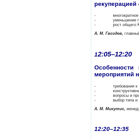
рекуперацией 
- многократное сниже
- уменьшение прот
- рост общего КПД
А. М. Гвоздев,
главный
2:05–12:2
1
Особенности 
мероприятий н
- требования к тепл
- конструктивные и 
- вопросы и проблем
- выбор типа и мест
А. М. Микутис,
менедж
12:20–12:35