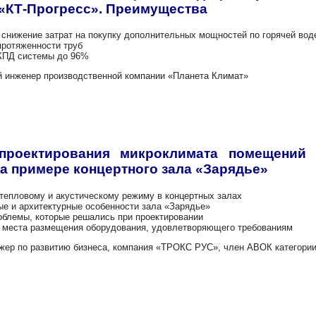
«КТ-Прогресс». Преимущества
ние затрат на покупку дополнительных мощностей по горячей воде
яженности труб
 системы до 96%
 инженер производственной компании «Планета Климат»
0
проектирования микроклимата помещений
а примере концертного зала «Зарядье»
овому и акустическому режиму в концертных залах
архитектурные особенности зала «Зарядье»
ы, которые решались при проектировании
а размещения оборудования, удовлетворяющего требованиям
ер по развитию бизнеса, компания «ТРОКС РУС», член АВОК категор