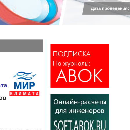
Дата проведения:
та
ов