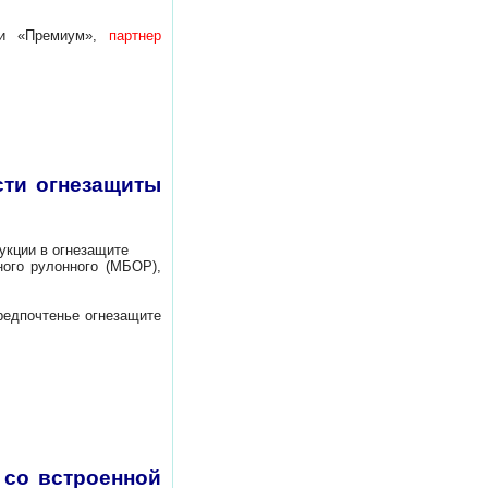
и «Премиум»,
партнер
сти огнезащиты
кции в огнезащите
 рулонного (МБОР),
почтенье огнезащите
 со встроенной