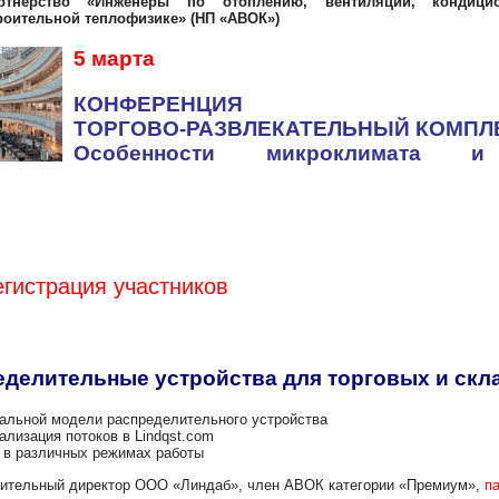
ртнерство «Инженеры по отоплению, вентиляции, кондицио
роительной теплофизике» (НП «АВОК»)
5 марта
КОНФЕРЕНЦИЯ
ТОРГОВО-РАЗВЛЕКАТЕЛЬНЫЙ КОМПЛ
Особенности микроклимата и
Регистрация участников
делительные устройства для торговых и скл
ой модели распределительного устройства
ация потоков в Lindqst.com
азличных режимах работы
нительный директор ООО «Линдаб», член АВОК категории «Премиум»
,
па