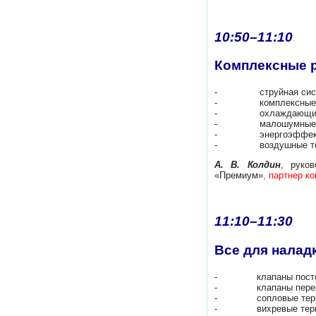
10:50–11:10
Комплексные 
- струйная система 
- комплексные реш
- охлаждающие бал
- малошумные ф
- энергоэффективные
- воздушные тепл
А. В. Колдин
, руко
«Премиум»
, партнер к
11:10–11:30
Все для налад
- клапаны постоянн
- клапаны перемен
- сопловые термо
- вихревые термо