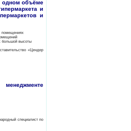
в одном объёме
гипермаркета и
ипермаркетов и
х помещениях
омещений
 большой высоты
дставительство «Цендер
 менеджменте
народный специалист по