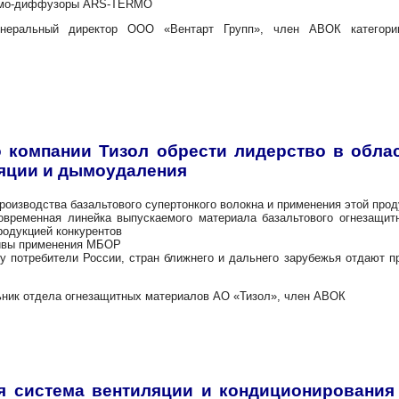
диффузоры ARS-TERMO
енеральный директор ООО «Вентарт Групп», член АВОК категори
0
 компании Тизол обрести лидерство в обла
яции и дымоудаления
тва базальтового супертонкого волокна и применения этой проду
ейка выпускаемого материала базальтового огнезащитного
одукцией конкурентов
применения МБОР
ли России, стран ближнего и дальнего зарубежья отдают пред
ьник отдела огнезащитных материалов АО «Тизол», член АВОК
я система вентиляции и кондиционирования