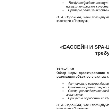
­
Воздухообрабатывающие а
полным контролем качества
­
Примеры реализации объе
В. А. Воронцов,
член президиума
категории «Премиум»
«БАССЕЙН И SPA-Ц
треб
13:30–13:50
Обзор норм проектирования п
реализации объектов в разных к
­
Актуальные рекомендации 
­
Влияние коррозии и агрес
­
Схемы распределения возд
аквапарков
­
Процессы обработки возду
В. А. Воронцов,
член президиума
категории «Премиум»