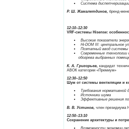
­
Система диспетчеризации
Р. Ш. Жамалетдинов,
бренд-мене
12:10–12:30
VRF-системы Hisense: особенно
­
Высокие показатели энер
­
Hi-DOM III: центральное 
­
Поэтапный ввод системы 
­
Современные технологии 
обогрева выбранных помещ
К. А. Григорьев,
кандидат технич
АВОК категории «Премиум»
12:30–12:50
Шум от системы вентиляции и 
­
Требования нормативной 
­
Источники шума
­
Эффективные решения по
В. В. Устинов,
член президиума 
12:50–13:10
Сохранение архитектуры и потр
­
Возможности экономии окр