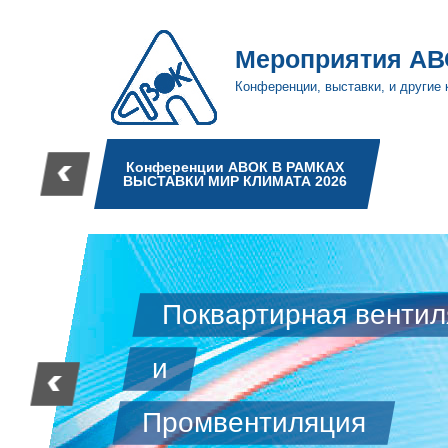
Мероприятия АВ
Конференции, выставки, и другие
в рамках
Конференции АВОК В РАМКАХ
"Сибирской
ВЫСТАВКИ МИР КЛИМАТА 2026
ли 2026"
еская
К-МАРХИ
КОНФЕРЕНЦИЯ АВОК
Умны
оклимат
нных и
 объектов
День проектировщика Круглый
СИС
ехнологии,
стол Современные тенденции
ГОРЯ
пасный
Поквартирная вентил
стандартизации и
ЖИЛ
будущих
проектирования инженерного
ЗДА
оборудования
РЕШЕ
и
Промвентиляция