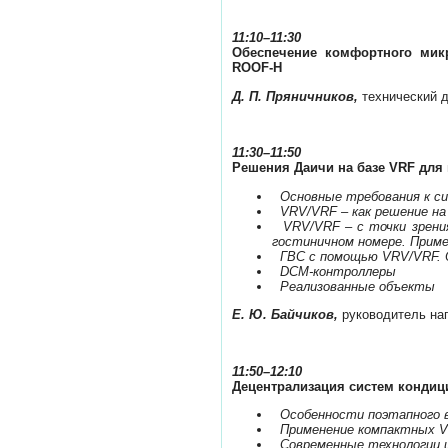
11:10–11:30
Обеспечение комфортного мик
ROOF-H
Д. П. Пряничников,
технический 
11:30–11:50
Решения Даичи на базе VRF для 
­
Основные требования к с
­
VRV/VRF – как решение н
­
VRV/VRF – с точки зрени
гостиничном номере. Приме
­
ГВС с помощью VRV/VRF. 
­
DCM-контроллеры
­
Реализованные объекты
Е. Ю. Байчиков,
руководитель на
11:50–12:10
Децентрализация систем конди
­
Особенности поэтапного 
­
Применение компактных V
­
Современные технологии 